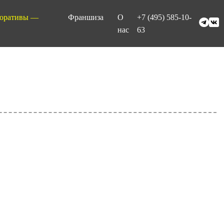
оративы —
Франшиза
О
+7 (495) 585-10-
нас
63