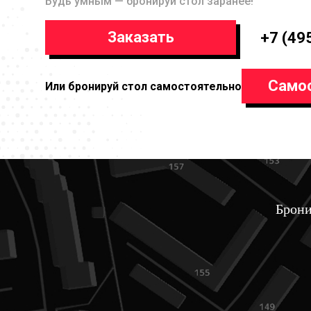
Будь умным — бронируй стол заранее!
Заказать
+7 (49
Само
Или бронируй стол самостоятельно
Брони