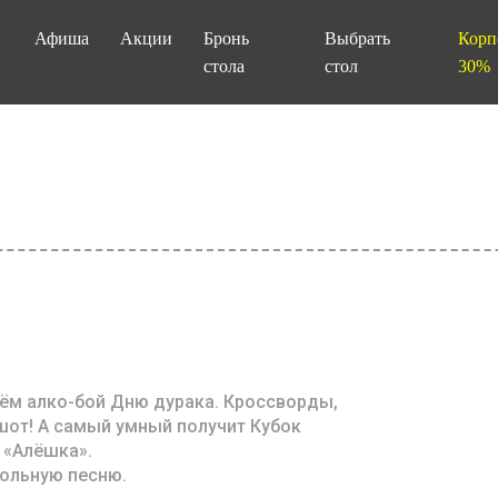
Афиша
Акции
Бронь
Выбрать
Корп
стола
стол
30%
Даём алко-бой Дню дурака. Кроссворды,
шот! А самый умный получит Кубок
 «Алёшка».
кольную песню.