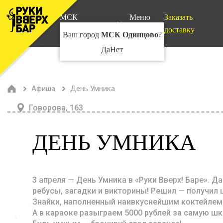
МСК
Меню
Заказать
Одинцово
доставку
Ваш город
МСК Одинцово
?
Да
Нет
Афиша
День Умника
Говорова, 163
ДЕНЬ УМНИКА
3 апреля — День Умника в «Руки Вверх! Баре». 
ребусы, загадки и викторины! Решил — получил 
Знайки, наполненный наивкуснейшим коктейлем
А в караоке разыграем 5000 рублей за самую ш