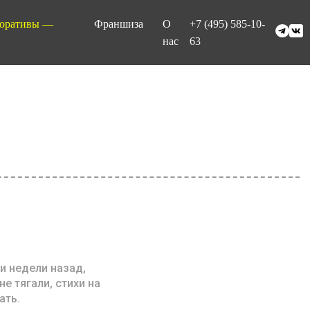
оративы —
Франшиза
О
+7 (495) 585-10-
нас
63
ри недели назад,
е тягали, стихи на
ать.