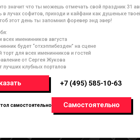
 это значит что ты можешь отмечать свой праздник 31 ав
ь в лучах софитов, приходи и кайфани как душеньке твое
тоб этот день ты запомнил форевер энд эвер!
бя:
 всех именинников августа
инник будет “отхэппибезден” на сцене
 торт для всех именинников и гостей
авление от Сергея Жукова
т лучших клубных порталов
казать
+7 (495) 585-10-63
Самостоятельно
стол самостоятельно