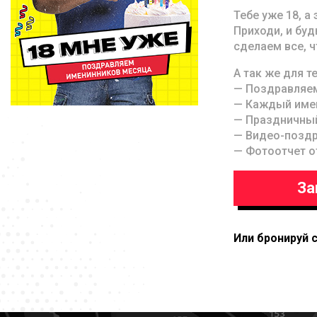
Тебе уже 18, а
Приходи, и буд
сделаем все, ч
А так же для те
— Поздравляем
— Каждый имен
— Праздничный
— Видео-поздр
— Фотоотчет о
За
Или бронируй 