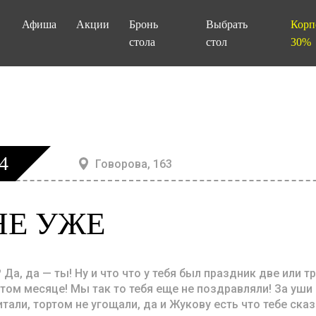
Афиша
Акции
Бронь
Выбрать
Корп
стола
стол
30%
4
Говорова, 163
НЕ УЖЕ
 Да, да — ты! Ну и что что у тебя был праздник две или т
этом месяце! Мы так то тебя еще не поздравляли! За уши н
итали, тортом не угощали, да и Жукову есть что тебе сказ