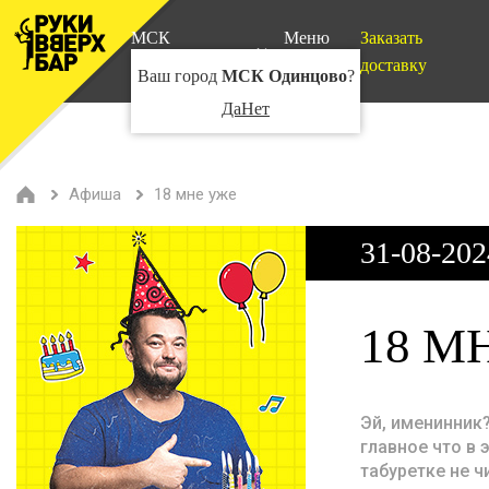
МСК
Меню
Заказать
Одинцово
доставку
Ваш город
МСК Одинцово
?
Да
Нет
Афиша
18 мне уже
31-08-202
18 М
Эй, именинник?
главное что в 
табуретке не ч