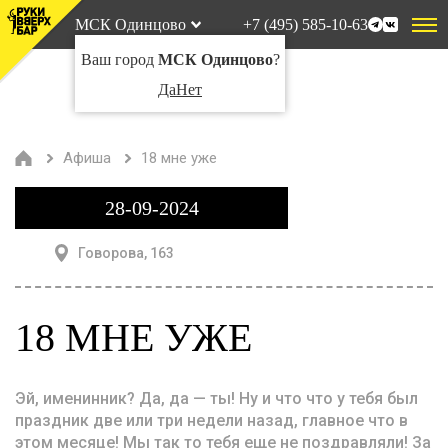
МСК Одинцово
+7 (495) 585-10-63
Ваш город
МСК Одинцово
?
Да
Нет
Афиша
18 мне уже
28-09-2024
Говорова, 163
18 МНЕ УЖЕ
Эй, именинник? Да, да — ты! Ну и что что у тебя был
праздник две или три недели назад, главное что в
этом месяце! Мы так то тебя еще не поздравляли! За