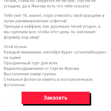
тягали, стихи на табуретке не читали, тортом не
угощали, да и Жукову есть что тебе сказать!
Тебе уже 18, значит, пора отметить свой праздник в
лучах рукивверховских софитов!
Приходи и кайфани, как душеньке твоей угодно, а
мы сделаем все, чтобы этот день ты запомнил
форевер энд эвер!
Этой ночью:
Каждый именинник сентября будет «отхэппибезден»
на сцене
Праздничный торт для всех
Видеопоздравление от Сергея Жукова
Выступление кавер-группы
Стильные фотки на память в ностальгических
фотозонах
Заказать