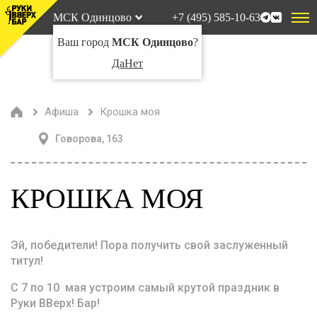
МСК Одинцово
+7 (495) 585-10-63
Ваш город
МСК Одинцово
?
Да
Нет
Афиша
Крошка моя
Говорова, 163
КРОШКА МОЯ
Эй, победители! Пора получить свой заслуженный
титул!
С 7 по 10 мая устроим самый крутой праздник в
Руки ВВерх! Бар!