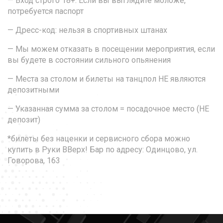
— Вход строго 18+. Если вы выглядите моложе,
потребуется паспорт
— Дресс-код: нельзя в спортивных штанах
— Мы можем отказать в посещении мероприятия, если
вы будете в состоянии сильного опьянения
— Места за столом и билеты на танцпол НЕ являются
депозитными
— Указанная сумма за столом = посадочное место (НЕ
депозит)
*билеты без наценки и сервисного сбора можно
купить в Руки ВВерх! Бар по адресу: Одинцово, ул.
Говорова, 163