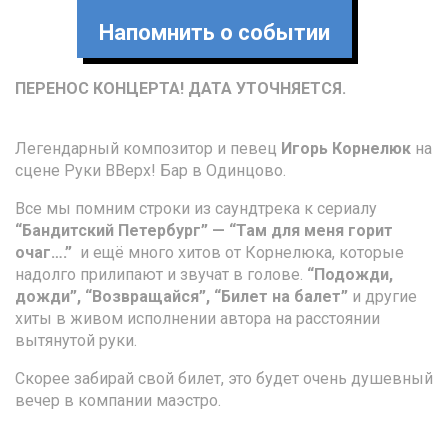
Напомнить о событии
ПЕРЕНОС КОНЦЕРТА! ДАТА УТОЧНЯЕТСЯ.
Л
егендарный композитор и певец
Игорь Корнелюк
на
сцене Руки ВВерх! Бар в Одинцово.
Все мы помним строки из саундтрека к сериалу
“Бандитский Петербург” — “Там для меня горит
очаг….”
и ещё много хитов от Корнелюка, которые
надолго прилипают и звучат в голове.
“Подожди,
дожди”, “Возвращайся”, “Билет на балет”
и другие
хиты в живом исполнении автора на расстоянии
вытянутой руки.
Скорее забирай свой билет, это будет очень душевный
вечер в компании маэстро.