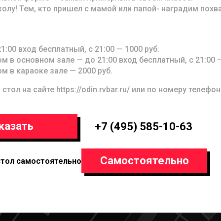
колу! Тем, кто пришел с мамой или папой- наградим пох
1:00 вход бесплатный, с 21:00 — 1000 руб.
м в основном зале — до 21:00 вход бесплатный, с 21:00 —
м в караоке зале — 2000 руб.
тол на сайте https://odin.rvbar.ru/ или по номеру телефон
казать
+7 (495) 585-10-63
Самостоятельно
стол самостоятельно