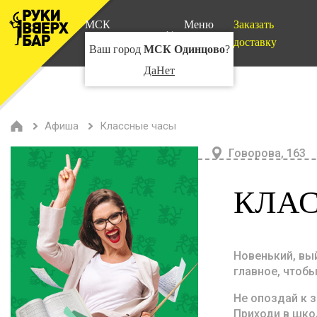
МСК
Меню
Заказать
Одинцово
доставку
Ваш город
МСК Одинцово
?
Да
Нет
Афиша
Классные часы
Говорова, 163
КЛА
Новенький, вый
главное, чтобы
Не опоздай к 
Приходи в шко