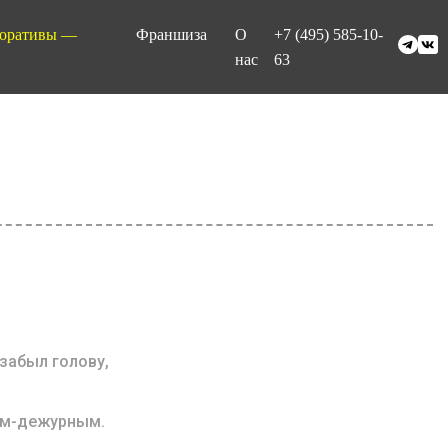
оративы —
Франшиза
О
+7 (495) 585-10-
нас
63
 забыл голову,
кам-дежурным.