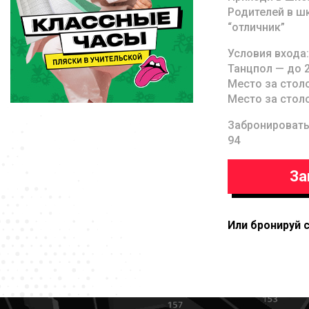
Родителей в ш
“отличник”
Условия входа:
Танцпол — до 2
Место за столо
Место за столо
Забронировать с
94
За
Или бронируй 