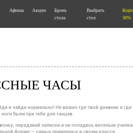
Афиша
Акции
Бронь
Выбрать
Корп
стола
стол
30%
ССНЫЕ ЧАСЫ
ди и зайди нормально! Не важно где твой дневник и где
 ноги были при тебе для танцев.
звонку, передавай записки и не попадись веселым учил
льной форме — самых примерных в своем классе.