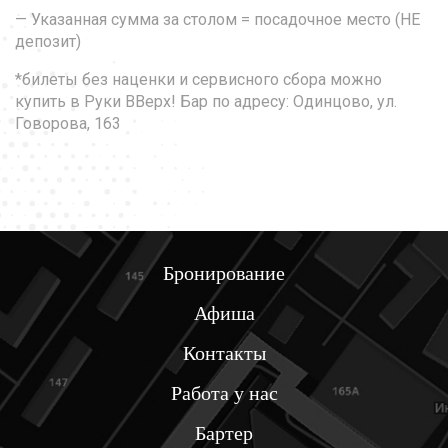
— Указанная сумма за столом = посадочное место (НЕ
депозит)
*билеты без наценки и сервисного сбора можно
купить в Руки ВВерх! Бар по адресу: Одинцово, ул.
Говорова, 163
Бронирование
Афиша
Контакты
Работа у нас
Бартер