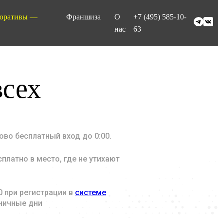
оративы —
Франшиза
О
+7 (495) 585-10-
нас
63
сех
ово бесплатный вход до 0:00.
платно в место, где не утихают
0 при регистрации в
системе
дничные дни