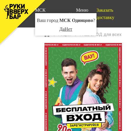
МСК
Меню
Заказать
Одинцово
доставку
Ваш город
МСК Одинцово
?
Да
Нет
Акции
FREE ВХОД для всех