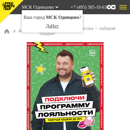
МСК Одинцово
+7 (495) 585-10-63
Ваш город
МСК Одинцово
?
Да
Нет
Становись другом Жукова — забирай
Акции
скидки!